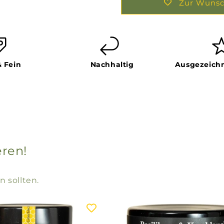
Zur Wunsc
& Fein
Nachhaltig
Ausgezeichn
eren!
n sollten.