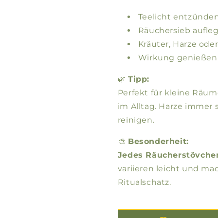
Teelicht entzünden
Räuchersieb aufle
Kräuter, Harze od
Wirkung genießen 
🌿
Tipp:
Perfekt für kleine Räum
im Alltag. Harze immer
reinigen.
🎨
Besonderheit:
Jedes Räucherstövchen
variieren leicht und m
Ritualschatz.