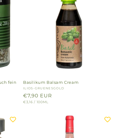
uch fein
Basilikum Balsam Cream
Anbieter:
ILIOS-GRUENESGOLD
Normaler
€7,90 EUR
GRUNDPREIS
PRO
€3,16
/
100ML
Preis