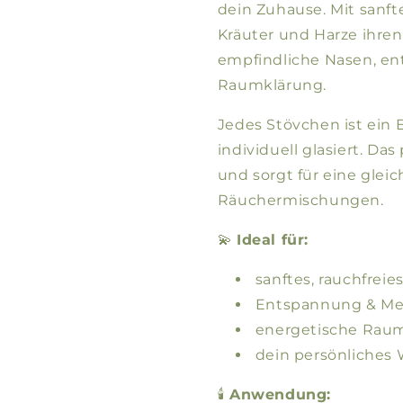
dein Zuhause. Mit sanft
Kräuter und Harze ihren
empfindliche Nasen, e
Raumklärung.
Jedes Stövchen ist ein 
individuell glasiert. Da
und sorgt für eine gle
Räuchermischungen.
💫
Ideal für:
sanftes, rauchfrei
Entspannung & Me
energetische Rau
dein persönliches 
🕯️
Anwendung: