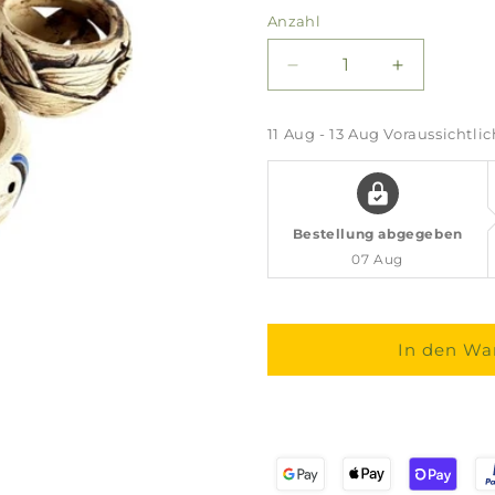
Anzahl
Verringere
Erhöhe
die
die
Menge
Menge
11 Aug - 13 Aug
Voraussichtlic
für
für
Räucherstövchen
Räucherst
Bestellung abgegeben
07 Aug
In den Wa