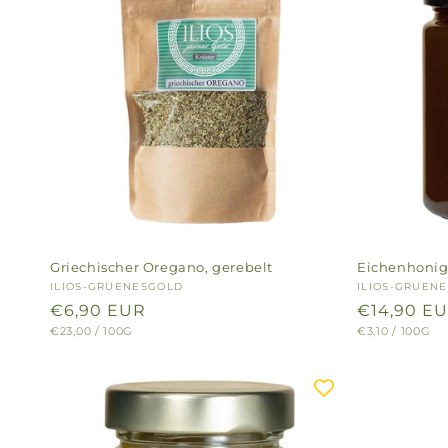
Griechischer Oregano, gerebelt
Eichenhoni
Anbieter:
ILIOS-GRUENESGOLD
Anbieter:
ILIOS-GRUEN
Normaler
€6,90 EUR
Normaler
€14,90 E
GRUNDPREIS
PRO
GRUNDPREIS
PRO
€23,00
/
100G
€3,10
/
100G
Preis
Preis