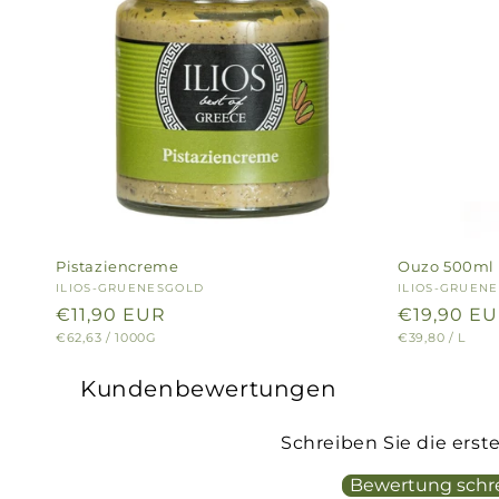
Pistaziencreme
Ouzo 500ml
Anbieter:
ILIOS-GRUENESGOLD
Anbieter:
ILIOS-GRUEN
Normaler
€11,90 EUR
Normaler
€19,90 E
GRUNDPREIS
PRO
GRUNDPREIS
PRO
€62,63
/
1000G
€39,80
/
L
Preis
Preis
Kundenbewertungen
Schreiben Sie die ers
Bewertung schr