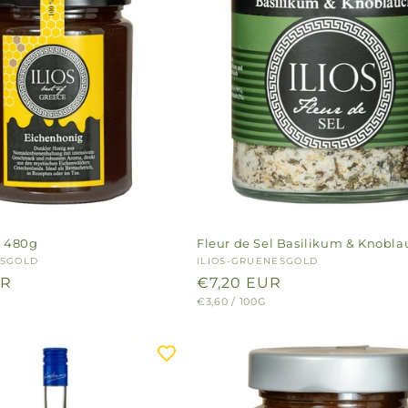
g 480g
Fleur de Sel Basilikum & Knobla
ESGOLD
Anbieter:
ILIOS-GRUENESGOLD
UR
Normaler
€7,20 EUR
GRUNDPREIS
PRO
€3,60
/
100G
Preis