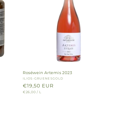
Roséwein Artemis 2023
Anbieter:
ILIOS-GRUENESGOLD
Normaler
€19,50 EUR
GRUNDPREIS
PRO
€26,00
/
L
Preis