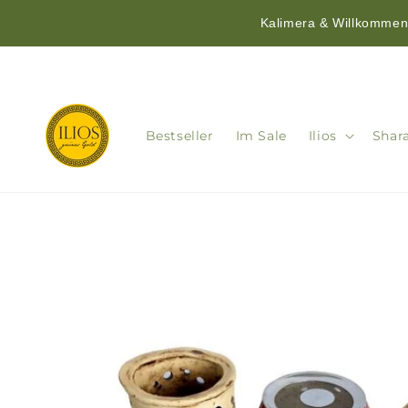
Kalimera & Willkommen!
Direkt
zum
Inhalt
Bestseller
Im Sale
Ilios
Shar
Zu
Produktinformationen
springen