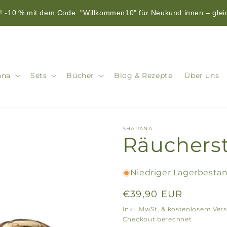
 -10 % mit dem Code: "Willkommen10" für Neukund:innen – glei
ana
Sets
Bücher
Blog & Rezepte
Über uns
SHARANA
Räuchers
Niedriger Lagerbestan
Normaler
€39,90 EUR
Preis
Inkl. MwSt. & kostenlosem Vers
Checkout berechnet