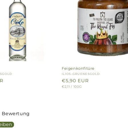
Feigenkonfitüre
ESGOLD
Anbieter:
ILIOS-GRUENESGOLD
UR
Normaler
€5,90 EUR
GRUNDPREIS
PRO
€2,11
/
100G
Preis
te Bewertung
eiben