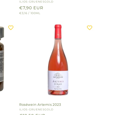
Anbieter:
ILIOS-GRUENESGOLD
Normaler
€7,90 EUR
GRUNDPREIS
PRO
€3,16
/
100ML
Preis
Roséwein Artemis 2023
Anbieter:
ILIOS-GRUENESGOLD