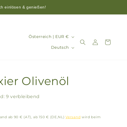
ch einlösen & genießen!
L
Österreich | EUR €
Einloggen
Warenkorb
a
S
Deutsch
n
p
d
r
/
a
ier Olivenöl
R
c
e
h
g
d: 9 verbleibend
e
i
o
and ab 90 € (AT), ab 150 € (DE,NL)
Versand
wird beim
n