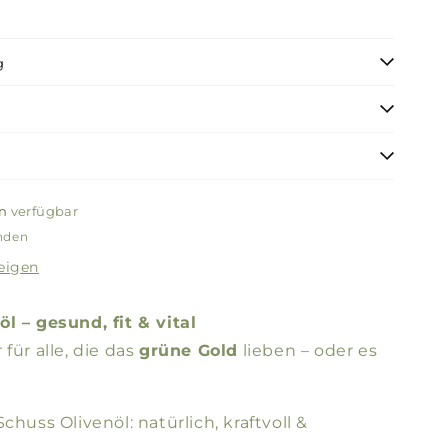
g
n
verfügbar
unden
eigen
l – gesund, fit & vital
für alle, die das
grüne Gold
lieben – oder es
chuss Olivenöl: natürlich, kraftvoll &