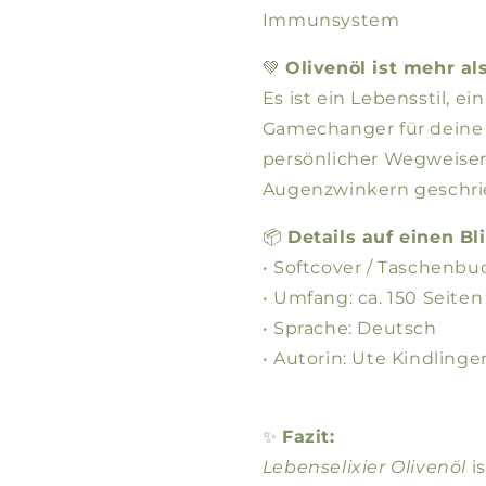
Immunsystem
💚
Olivenöl ist mehr al
Es ist ein Lebensstil, e
Gamechanger für deine 
persönlicher Wegweiser 
Augenzwinkern geschri
📦
Details auf einen Bli
• Softcover / Taschenbu
• Umfang: ca. 150 Seiten
• Sprache: Deutsch
• Autorin: Ute Kindlinge
✨
Fazit:
Lebenselixier Olivenöl
is