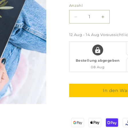
Anzahl
Verringere
Erhöhe
die
die
Menge
Menge
12 Aug - 14 Aug
Voraussichtlic
für
für
Lebenselixier
Lebenselix
Olivenöl
Olivenöl
Bestellung abgegeben
08 Aug
In den Wa