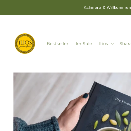
Kalimera & Willkommen!
Direkt
zum
Inhalt
Bestseller
Im Sale
Ilios
Shar
Zu
Produktinformationen
springen