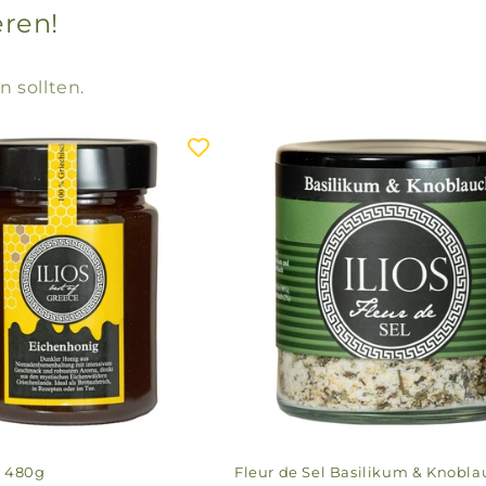
eren!
n sollten.
g 480g
Fleur de Sel Basilikum & Knobla