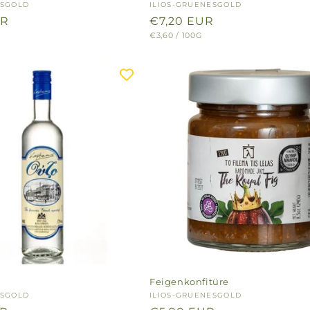
ESGOLD
Anbieter:
ILIOS-GRUENESGOLD
UR
Normaler
€7,20 EUR
GRUNDPREIS
PRO
€3,60
/
100G
Preis
Feigenkonfitüre
ESGOLD
Anbieter:
ILIOS-GRUENESGOLD