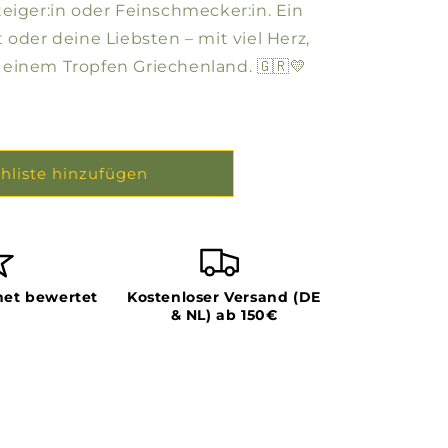
eiger:in oder Feinschmecker:in. Ein
 oder deine Liebsten – mit viel Herz,
einem Tropfen Griechenland. 🇬🇷💛
hliste hinzufügen
et bewertet
Kostenloser Versand (DE
& NL) ab 150€