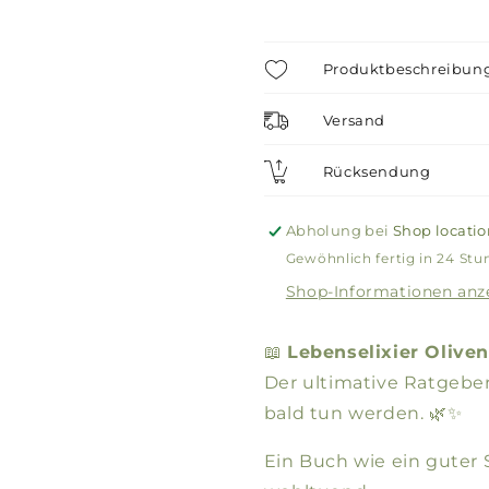
Produktbeschreibun
Versand
Rücksendung
Abholung bei
Shop locatio
Gewöhnlich fertig in 24 St
Shop-Informationen anz
📖
Lebenselixier Olivenö
Der ultimative Ratgeber 
bald tun werden. 🌿✨
Ein Buch wie ein guter S