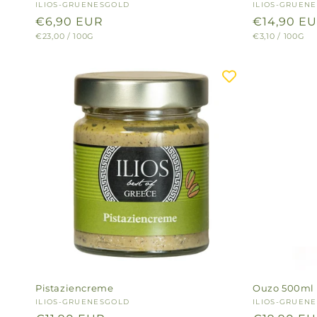
Anbieter:
ILIOS-GRUENESGOLD
Anbieter:
ILIOS-GRUEN
Normaler
€6,90 EUR
Normaler
€14,90 E
GRUNDPREIS
PRO
GRUNDPREIS
PRO
€23,00
/
100G
€3,10
/
100G
Preis
Preis
Pistaziencreme
Ouzo 500ml
Anbieter:
ILIOS-GRUENESGOLD
Anbieter:
ILIOS-GRUEN