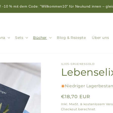
 -10 % mit dem Code: "Willkommen10" für Neukund:innen – glei
ana
Sets
Bücher
Blog & Rezepte
Über uns
ILIOS-GRUENESGOLD
Lebenselix
Niedriger Lagerbestan
Normaler
€18,70 EUR
Preis
Inkl. MwSt. & kostenlosem Vers
Checkout berechnet