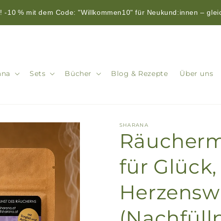
 -10 % mit dem Code: "Willkommen10" für Neukund:innen – glei
ana
Sets
Bücher
Blog & Rezepte
Über uns
SHARANA
Räucherm
für Glück,
Herzensw
(Nachfüll