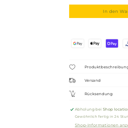
&amp;
&amp;
Herzenswünsche
Herzenswü
In den Wa
(Nachfüllpack)
(Nachfüllp
Produktbeschreibun
Versand
Rücksendung
Abholung bei
Shop locatio
Gewöhnlich fertig in 24 St
Shop-Informationen anz