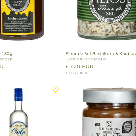
g 480g
Fleur de Sel Basilikum & Knobla
ESGOLD
Anbieter:
ILIOS-GRUENESGOLD
UR
Normaler
€7,20 EUR
GRUNDPREIS
PRO
€3,60
/
100G
Preis