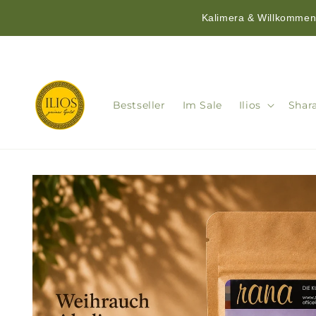
Kalimera & Willkommen!
Direkt
zum
Inhalt
Bestseller
Im Sale
Ilios
Shar
Zu
Produktinformationen
springen