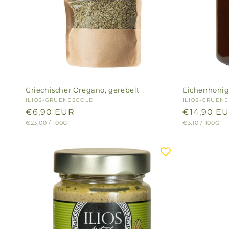
Griechischer Oregano, gerebelt
Eichenhoni
Anbieter:
ILIOS-GRUENESGOLD
Anbieter:
ILIOS-GRUEN
Normaler
€6,90 EUR
Normaler
€14,90 E
GRUNDPREIS
PRO
GRUNDPREIS
PRO
€23,00
/
100G
€3,10
/
100G
Preis
Preis