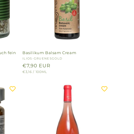
uch fein
Basilikum Balsam Cream
Anbieter:
ILIOS-GRUENESGOLD
Normaler
€7,90 EUR
GRUNDPREIS
PRO
€3,16
/
100ML
Preis