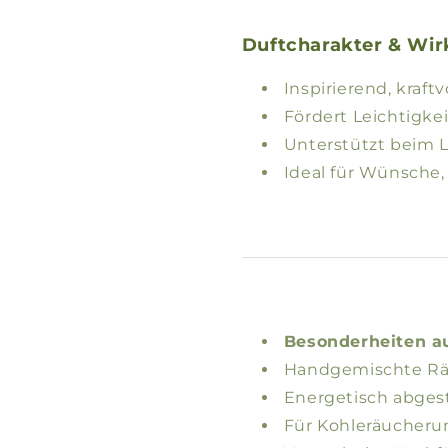
Duftcharakter & Wir
Inspirierend, kraftv
Fördert Leichtigke
Unterstützt beim 
Ideal für Wünsche
Besonderheiten au
Handgemischte Räu
Energetisch abgest
Für Kohleräucheru