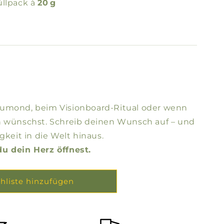
üllpack à
20 g
eumond, beim Visionboard-Ritual oder wenn
n wünschst. Schreib deinen Wunsch auf – und
gkeit in die Welt hinaus.
u dein Herz öffnest.
hliste hinzufügen