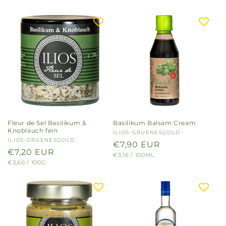
Fleur de Sel Basilikum &
Basilikum Balsam Cream
Knoblauch fein
Anbieter:
ILIOS-GRUENESGOLD
Anbieter:
ILIOS-GRUENESGOLD
Normaler
€7,90 EUR
Normaler
€7,20 EUR
GRUNDPREIS
PRO
€3,16
/
100ML
Preis
GRUNDPREIS
PRO
€3,60
/
100G
Preis