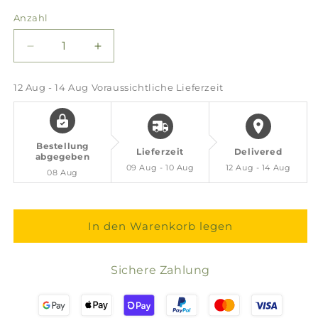
Anzahl
Verringere
Erhöhe
die
die
Menge
Menge
12 Aug - 14 Aug
Voraussichtliche Lieferzeit
für
für
Pasta
Pasta
Foloi
Foloi
Trahanas
Trahanas
Bestellung
Lieferzeit
Delivered
(vegan)
(vegan)
abgegeben
09 Aug - 10 Aug
12 Aug - 14 Aug
08 Aug
In den Warenkorb legen
Sichere Zahlung