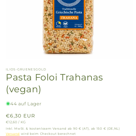
ILIOS-GRUENESGOLD
Pasta Foloi Trahanas
(vegan)
44 auf Lager
Normaler
€6,30 EUR
GRUNDPREIS
PRO
€12,60
/
KG
Preis
Inkl. MwSt. & kostenlosem Versand ab 90 € (AT), ab 150 € (DE,NL)
Versand
wird beim Checkout berechnet