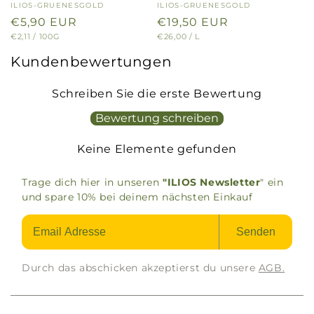
Anbieter:
ILIOS-GRUENESGOLD
Anbieter:
ILIOS-GRUENESGOLD
Normaler
€5,90 EUR
Normaler
€19,50 EUR
GRUNDPREIS
PRO
GRUNDPREIS
PRO
€2,11
/
100G
€26,00
/
L
Preis
Preis
Kundenbewertungen
Schreiben Sie die erste Bewertung
Bewertung schreiben
Keine Elemente gefunden
Trage dich hier in unseren
"ILIOS Newsletter
" ein
und spare 10% bei deinem nächsten Einkauf
Senden
Durch das abschicken akzeptierst du unsere
AGB.