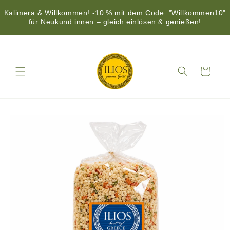
Kalimera & Willkommen! -10 % mit dem Code: "Willkommen10"
für Neukund:innen – gleich einlösen & genießen!
Direkt
zum
Inhalt
Warenkorb
duktinformationen
ingen