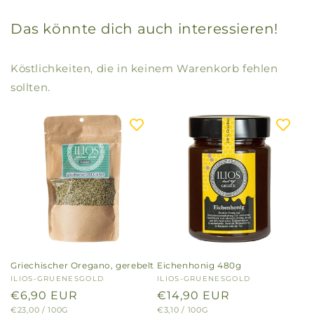
Das könnte dich auch interessieren!
Köstlichkeiten, die in keinem Warenkorb fehlen
sollten.
Griechischer Oregano, gerebelt
Eichenhonig 480g
Anbieter:
ILIOS-GRUENESGOLD
Anbieter:
ILIOS-GRUENESGOLD
Normaler
€6,90 EUR
Normaler
€14,90 EUR
GRUNDPREIS
PRO
GRUNDPREIS
PRO
€23,00
/
100G
€3,10
/
100G
Preis
Preis