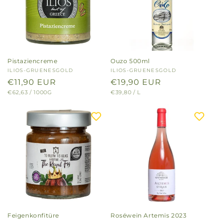
Pistaziencreme
Ouzo 500ml
Anbieter:
ILIOS-GRUENESGOLD
Anbieter:
ILIOS-GRUENESGOLD
Normaler
€11,90 EUR
Normaler
€19,90 EUR
GRUNDPREIS
PRO
GRUNDPREIS
PRO
€62,63
/
1000G
€39,80
/
L
Preis
Preis
Feigenkonfitüre
Roséwein Artemis 2023