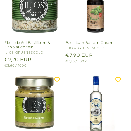
Fleur de Sel Basilikum &
Basilikum Balsam Cream
Knoblauch fein
Anbieter:
ILIOS-GRUENESGOLD
Anbieter:
ILIOS-GRUENESGOLD
Normaler
€7,90 EUR
Normaler
€7,20 EUR
GRUNDPREIS
PRO
€3,16
/
100ML
Preis
GRUNDPREIS
PRO
€3,60
/
100G
Preis