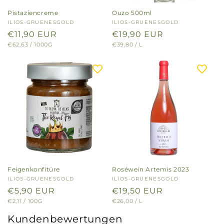
Pistaziencreme
Ouzo 500ml
Anbieter:
ILIOS-GRUENESGOLD
Anbieter:
ILIOS-GRUENESGOLD
Normaler
€11,90 EUR
Normaler
€19,90 EUR
GRUNDPREIS
PRO
GRUNDPREIS
PRO
€62,63
/
1000G
€39,80
/
L
Preis
Preis
Feigenkonfitüre
Roséwein Artemis 2023
Anbieter:
ILIOS-GRUENESGOLD
Anbieter:
ILIOS-GRUENESGOLD
Normaler
€5,90 EUR
Normaler
€19,50 EUR
GRUNDPREIS
PRO
GRUNDPREIS
PRO
€2,11
/
100G
€26,00
/
L
Preis
Preis
Kundenbewertungen