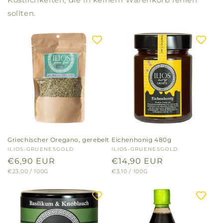
sollten.
Griechischer Oregano, gerebelt
Eichenhonig 480g
Anbieter:
ILIOS-GRUENESGOLD
Anbieter:
ILIOS-GRUENESGOLD
Normaler
€6,90 EUR
Normaler
€14,90 EUR
GRUNDPREIS
PRO
GRUNDPREIS
PRO
€23,00
/
100G
€3,10
/
100G
Preis
Preis