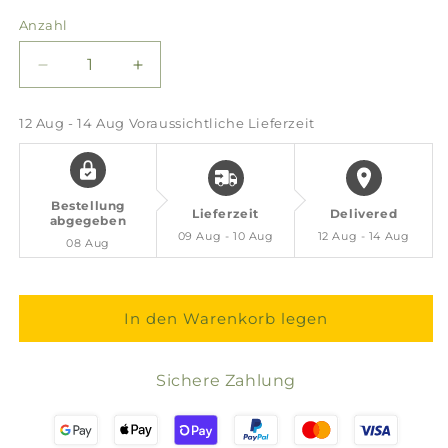
Anzahl
Verringere
Erhöhe
die
die
Menge
Menge
12 Aug - 14 Aug
Voraussichtliche Lieferzeit
für
für
ILIOS
ILIOS
Griechischer
Griechischer
Bergtee
Bergtee
Bestellung
Lieferzeit
Delivered
abgegeben
09 Aug - 10 Aug
12 Aug - 14 Aug
08 Aug
In den Warenkorb legen
Sichere Zahlung