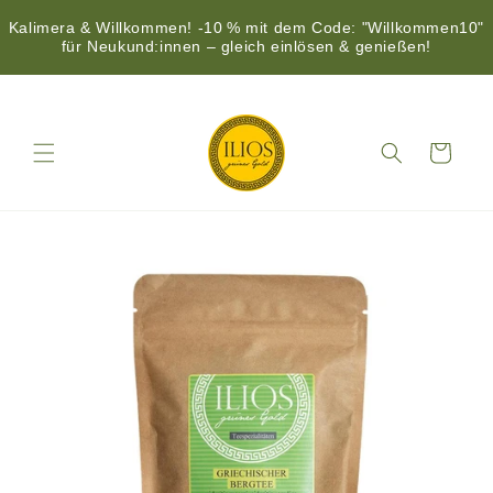
Kalimera & Willkommen! -10 % mit dem Code: "Willkommen10"
für Neukund:innen – gleich einlösen & genießen!
Direkt
zum
Inhalt
Warenkorb
duktinformationen
ingen