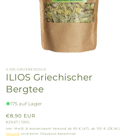
ILIOS-GRUENESGOLD
ILIOS Griechischer
Bergtee
175 auf Lager
Normaler
€8,90 EUR
GRUNDPREIS
PRO
€29,67
/
100G
Preis
Inkl. MwSt. & kostenlosem Versand ab 90 € (AT), ab 150 € (DE,NL)
Versand
wird beim Checkout berechnet