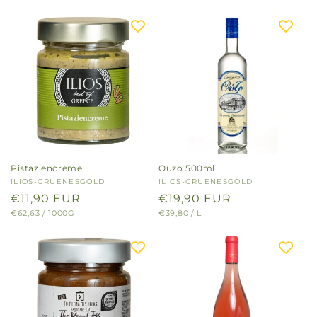
Pistaziencreme
Ouzo 500ml
Anbieter:
ILIOS-GRUENESGOLD
Anbieter:
ILIOS-GRUENESGOLD
Normaler
€11,90 EUR
Normaler
€19,90 EUR
GRUNDPREIS
PRO
GRUNDPREIS
PRO
€62,63
/
1000G
€39,80
/
L
Preis
Preis