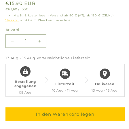
Normaler
€15,90 EUR
GRUNDPREIS
PRO
€63,60
/
100G
Preis
Inkl. MwSt. & kostenlosem Versand ab 90 € (AT), ab 150 € (DE,NL)
Versand
wird beim Checkout berechnet
Anzahl
Verringere
Erhöhe
die
die
Menge
Menge
13 Aug - 15 Aug
Voraussichtliche Lieferzeit
für
für
Griechischer
Griechischer
Weihrauch
Weihrauch
Rose
Rose
Bestellung
Lieferzeit
Delivered
–
–
abgegeben
10 Aug - 11 Aug
13 Aug - 15 Aug
herzöffnend,
herzöffnend,
09 Aug
friedvoll
friedvoll
&amp;
&amp;
voller
voller
In den Warenkorb legen
Liebe
Liebe
(Glas)
(Glas)