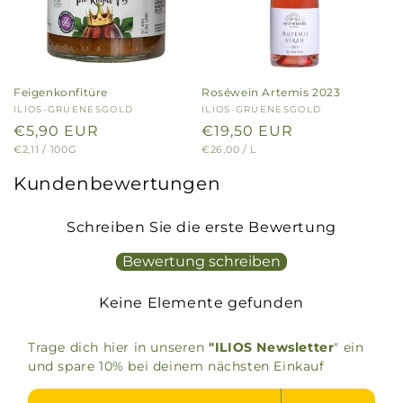
Feigenkonfitüre
Roséwein Artemis 2023
Anbieter:
ILIOS-GRUENESGOLD
Anbieter:
ILIOS-GRUENESGOLD
Normaler
€5,90 EUR
Normaler
€19,50 EUR
GRUNDPREIS
PRO
GRUNDPREIS
PRO
€2,11
/
100G
€26,00
/
L
Preis
Preis
Kundenbewertungen
Schreiben Sie die erste Bewertung
Bewertung schreiben
Keine Elemente gefunden
Trage dich hier in unseren
"ILIOS Newsletter
" ein
und spare 10% bei deinem nächsten Einkauf