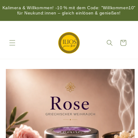
Kalimera & Willkommen! -10 % mit dem Code: "Willkommen10"
für Neukund:innen – gleich einlösen & genießen!
Direkt
zum
Inhalt
Warenkorb
duktinformationen
ingen