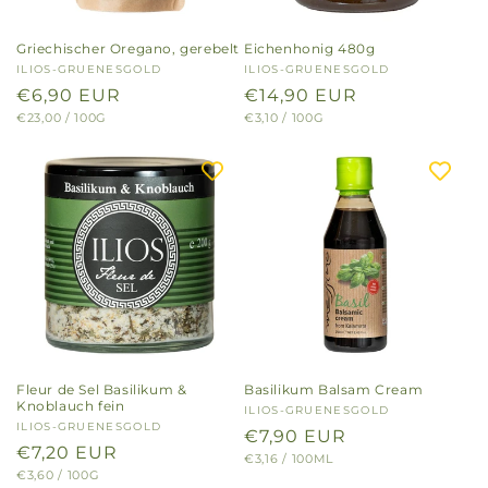
Griechischer Oregano, gerebelt
Eichenhonig 480g
Anbieter:
ILIOS-GRUENESGOLD
Anbieter:
ILIOS-GRUENESGOLD
Normaler
€6,90 EUR
Normaler
€14,90 EUR
GRUNDPREIS
PRO
GRUNDPREIS
PRO
€23,00
/
100G
€3,10
/
100G
Preis
Preis
Fleur de Sel Basilikum &
Basilikum Balsam Cream
Knoblauch fein
Anbieter:
ILIOS-GRUENESGOLD
Anbieter:
ILIOS-GRUENESGOLD
Normaler
€7,90 EUR
Normaler
€7,20 EUR
GRUNDPREIS
PRO
€3,16
/
100ML
Preis
GRUNDPREIS
PRO
€3,60
/
100G
Preis