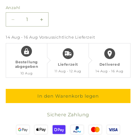
Anzahl
Verringere
Erhöhe
die
die
Menge
Menge
14 Aug - 16 Aug
Voraussichtliche Lieferzeit
für
für
Getrocknete
Getrocknete
Tomaten
Tomaten
in
in
Bestellung
Lieferzeit
Delivered
Olivenöl
Olivenöl
abgegeben
11 Aug - 12 Aug
14 Aug - 16 Aug
10 Aug
In den Warenkorb legen
Sichere Zahlung