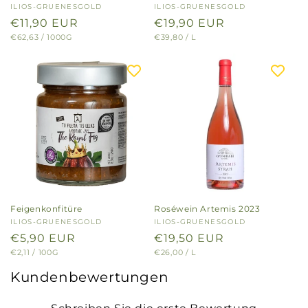
Anbieter:
ILIOS-GRUENESGOLD
Anbieter:
ILIOS-GRUENESGOLD
Normaler
€11,90 EUR
Normaler
€19,90 EUR
GRUNDPREIS
PRO
GRUNDPREIS
PRO
€62,63
/
1000G
€39,80
/
L
Preis
Preis
Feigenkonfitüre
Roséwein Artemis 2023
Anbieter:
ILIOS-GRUENESGOLD
Anbieter:
ILIOS-GRUENESGOLD
Normaler
€5,90 EUR
Normaler
€19,50 EUR
GRUNDPREIS
PRO
GRUNDPREIS
PRO
€2,11
/
100G
€26,00
/
L
Preis
Preis
Kundenbewertungen