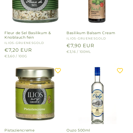
Fleur de Sel Basilikum &
Basilikum Balsam Cream
Knoblauch fein
Anbieter:
ILIOS-GRUENESGOLD
Anbieter:
ILIOS-GRUENESGOLD
Normaler
€7,90 EUR
Normaler
€7,20 EUR
GRUNDPREIS
PRO
€3,16
/
100ML
Preis
GRUNDPREIS
PRO
€3,60
/
100G
Preis
Pistaziencreme
Ouzo 500ml