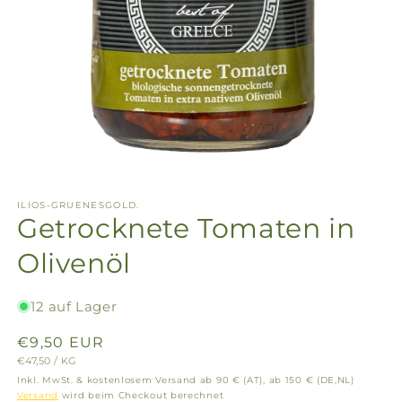
ILIOS-GRUENESGOLD.
Getrocknete Tomaten in
Olivenöl
12 auf Lager
Normaler
€9,50 EUR
GRUNDPREIS
PRO
€47,50
/
KG
Preis
Inkl. MwSt. & kostenlosem Versand ab 90 € (AT), ab 150 € (DE,NL)
Versand
wird beim Checkout berechnet