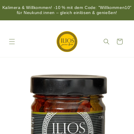
Kalimera & Willkommen! -10 % mit dem Code: "Willkommen10"
für Neukund:innen – gleich einlösen & genießen!
Direkt
zum
Inhalt
Warenkorb
duktinformationen
ingen