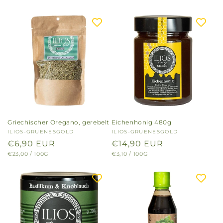
Griechischer Oregano, gerebelt
Eichenhonig 480g
Anbieter:
ILIOS-GRUENESGOLD
Anbieter:
ILIOS-GRUENESGOLD
Normaler
€6,90 EUR
Normaler
€14,90 EUR
GRUNDPREIS
PRO
GRUNDPREIS
PRO
€23,00
/
100G
€3,10
/
100G
Preis
Preis