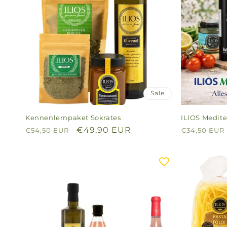
Sale
Kennenlernpaket Sokrates
ILIOS Medite
Normaler
Verkaufspreis
€49,90 EUR
Normaler
€54,50 EUR
€34,50 EUR
Preis
Preis