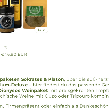
Sale
t
2
(2)
Bewertungen
Verkaufspreis
€46,90 EUR
insgesamt
paketen Sokrates & Platon
, über die süß-her
mium-Deluxe
– hier findest du das passende Ge
Dionysos Weinpaket
mit preisgekrönten Trop
echische Weine mit Ouzo oder Tsipouro kombini
, Firmenpräsent oder einfach als Dankeschön