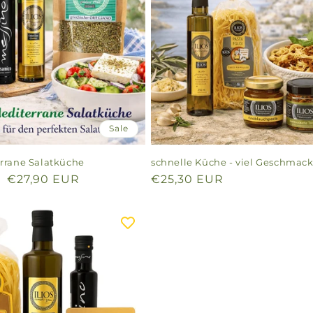
Sale
rrane Salatküche
schnelle Küche - viel Geschmac
Verkaufspreis
€27,90 EUR
Normaler
€25,30 EUR
Preis