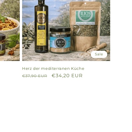
Sale
k
Herz der mediterranen Küche
Normaler
Verkaufspreis
€34,20 EUR
€37,90 EUR
Preis