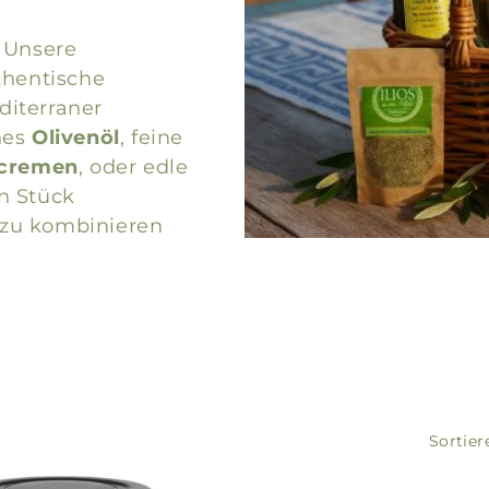
 Unsere
thentische
diterraner
hes
Olivenöl
, feine
scremen
, oder edle
in Stück
 zu kombinieren
Sortier