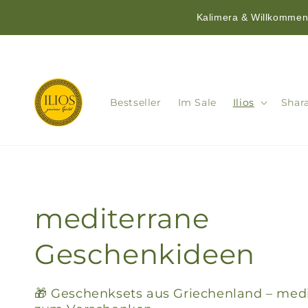
Kalimera & Willkommen!
Direkt
zum
Inhalt
Bestseller
Im Sale
Ilios
Shar
mediterrane
Geschenkideen
🎁 Geschenksets aus Griechenland – med