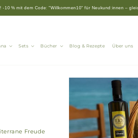
 -10 % mit dem Code: "Willkommen10" für Neukund:innen – glei
ana
Sets
Bücher
Blog & Rezepte
Über uns
iterrane Freude