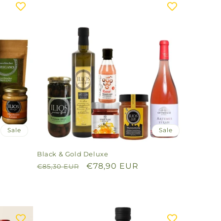
Sale
Sale
Black & Gold Deluxe
Normaler
Verkaufspreis
€78,90 EUR
€85,30 EUR
Preis