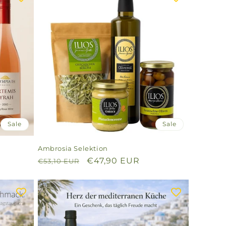
Sale
Sale
Ambrosia Selektion
Normaler
Verkaufspreis
€47,90 EUR
€53,10 EUR
Preis