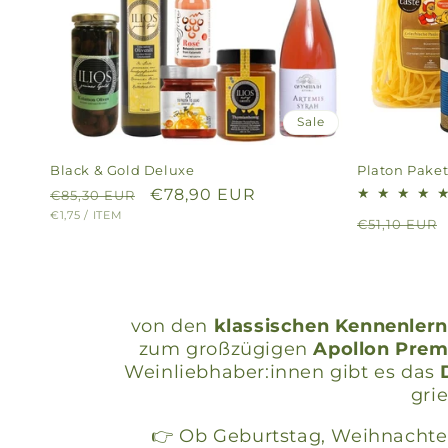
Sale
Black & Gold Deluxe
Platon Pake
Normaler
Verkaufspreis
€78,90 EUR
€85,30 EUR
GRUNDPREIS
PRO
€1,75
/
ITEM
Preis
Normaler
€51,10 EUR
Preis
von den
klassischen Kennenlern
zum großzügigen
Apollon Pre
Weinliebhaber:innen gibt es das
gri
👉 Ob Geburtstag, Weihnachten