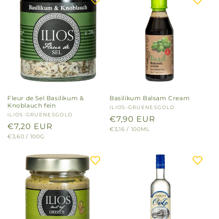
Fleur de Sel Basilikum &
Basilikum Balsam Cream
Knoblauch fein
Anbieter:
ILIOS-GRUENESGOLD
Anbieter:
ILIOS-GRUENESGOLD
Normaler
€7,90 EUR
Normaler
€7,20 EUR
GRUNDPREIS
PRO
€3,16
/
100ML
Preis
GRUNDPREIS
PRO
€3,60
/
100G
Preis