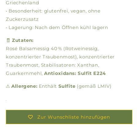
Griechenland
• Besonderheit: glutenfrei, vegan, ohne
Zuckerzusatz
• Lagerung: Nach dem Öffnen kühl lagern
🧾
Zutaten:
Rosé Balsamessig 40 % (Rotweinessig,
konzentrierter Traubenmost), konzentrierter
Traubenmost, Stabilisatoren: Xanthan,
Guarkernmehl,
Antioxidans: Sulfit E224
⚠
Allergene:
Enthält
Sulfite
(gemäß LMIV)
.
Zur Wunschliste hinzufügen