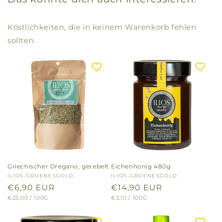
Köstlichkeiten, die in keinem Warenkorb fehlen
sollten.
Griechischer Oregano, gerebelt
Eichenhonig 480g
Anbieter:
ILIOS-GRUENESGOLD
Anbieter:
ILIOS-GRUENESGOLD
Normaler
€6,90 EUR
Normaler
€14,90 EUR
GRUNDPREIS
PRO
GRUNDPREIS
PRO
€23,00
/
100G
€3,10
/
100G
Preis
Preis