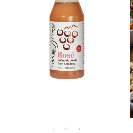
von
1
/
2