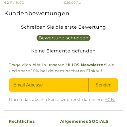
GRUNDPREIS
PRO
GRUNDPREIS
PRO
€2,11
/
100G
€26,00
/
L
Preis
Preis
Kundenbewertungen
Schreiben Sie die erste Bewertung
Bewertung schreiben
Keine Elemente gefunden
Trage dich hier in unseren
"ILIOS Newsletter
" ein
und spare 10% bei deinem nächsten Einkauf
Senden
Durch das abschicken akzeptierst du unsere
AGB.
Rechtliches
Allgemeines
SOCIALS