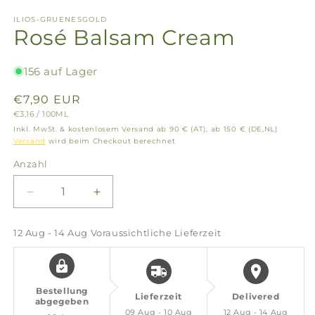
ILIOS-GRUENESGOLD
Rosé Balsam Cream
156 auf Lager
Normaler
€7,90 EUR
GRUNDPREIS
PRO
€3,16
/
100ML
Preis
Inkl. MwSt. & kostenlosem Versand ab 90 € (AT), ab 150 € (DE,NL)
Versand
wird beim Checkout berechnet
Anzahl
Verringere
Erhöhe
die
die
Menge
Menge
12 Aug - 14 Aug
Voraussichtliche Lieferzeit
für
für
Rosé
Rosé
Balsam
Balsam
Cream
Cream
Bestellung
Lieferzeit
Delivered
abgegeben
09 Aug - 10 Aug
12 Aug - 14 Aug