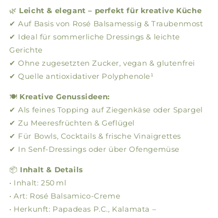
🌿
Leicht & elegant – perfekt für kreative Küche
✔ Auf Basis von Rosé Balsamessig & Traubenmost
✔ Ideal für sommerliche Dressings & leichte
Gerichte
✔ Ohne zugesetzten Zucker, vegan & glutenfrei
✔ Quelle antioxidativer Polyphenole¹
🍽️
Kreative Genussideen:
✔ Als feines Topping auf Ziegenkäse oder Spargel
✔ Zu Meeresfrüchten & Geflügel
✔ Für Bowls, Cocktails & frische Vinaigrettes
✔ In Senf-Dressings oder über Ofengemüse
📦
Inhalt & Details
• Inhalt: 250 ml
• Art: Rosé Balsamico-Creme
• Herkunft: Papadeas P.C., Kalamata –