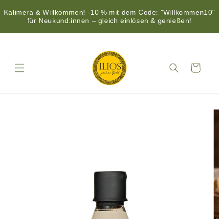
Kalimera & Willkommen! -10 % mit dem Code: "Willkommen10"
für Neukund:innen – gleich einlösen & genießen!
Direkt
zum
Inhalt
Warenkorb
duktinformationen
ingen