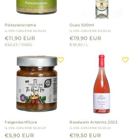
Pistaziencreme
Ouzo 500ml
Anbieter:
ILIOS-GRUENESGOLD
Anbieter:
ILIOS-GRUENESGOLD
Normaler
€11,90 EUR
Normaler
€19,90 EUR
GRUNDPREIS
PRO
GRUNDPREIS
PRO
€62,63
/
1000G
€39,80
/
L
Preis
Preis
Feigenkonfitüre
Roséwein Artemis 2023
Anbieter:
ILIOS-GRUENESGOLD
Anbieter:
ILIOS-GRUENESGOLD
Normaler
€5,90 EUR
Normaler
€19,50 EUR