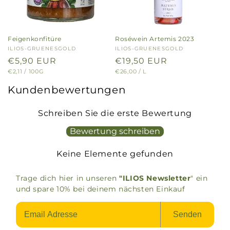
Feigenkonfitüre
Roséwein Artemis 2023
Anbieter:
ILIOS-GRUENESGOLD
Anbieter:
ILIOS-GRUENESGOLD
Normaler
€5,90 EUR
Normaler
€19,50 EUR
GRUNDPREIS
PRO
GRUNDPREIS
PRO
€2,11
/
100G
€26,00
/
L
Preis
Preis
Kundenbewertungen
Schreiben Sie die erste Bewertung
Bewertung schreiben
Keine Elemente gefunden
Trage dich hier in unseren
"ILIOS Newsletter
" ein
und spare 10% bei deinem nächsten Einkauf
Senden