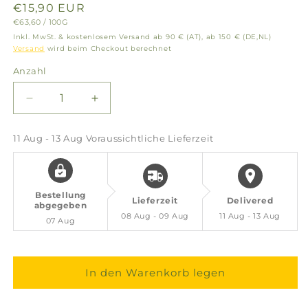
Normaler
€15,90 EUR
GRUNDPREIS
PRO
€63,60
/
100G
Preis
Inkl. MwSt. & kostenlosem Versand ab 90 € (AT), ab 150 € (DE,NL)
Versand
wird beim Checkout berechnet
Anzahl
Verringere
Erhöhe
die
die
Menge
Menge
11 Aug - 13 Aug
Voraussichtliche Lieferzeit
für
für
Griechischer
Griechischer
Weihrauch
Weihrauch
Jasmin
Jasmin
Bestellung
Lieferzeit
Delivered
–
–
abgegeben
08 Aug - 09 Aug
11 Aug - 13 Aug
lichtvoll,
lichtvoll,
07 Aug
verbindend
verbindend
&amp;
&amp;
spirituell
spirituell
In den Warenkorb legen
(Glas)
(Glas)