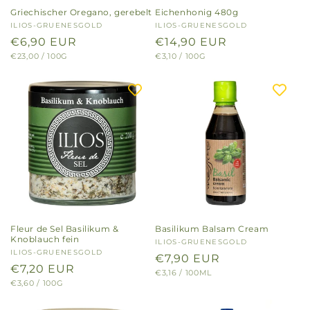
Griechischer Oregano, gerebelt
Eichenhonig 480g
Anbieter:
ILIOS-GRUENESGOLD
Anbieter:
ILIOS-GRUENESGOLD
Normaler
€6,90 EUR
Normaler
€14,90 EUR
GRUNDPREIS
PRO
GRUNDPREIS
PRO
€23,00
/
100G
€3,10
/
100G
Preis
Preis
Fleur de Sel Basilikum &
Basilikum Balsam Cream
Knoblauch fein
Anbieter:
ILIOS-GRUENESGOLD
Anbieter:
ILIOS-GRUENESGOLD
Normaler
€7,90 EUR
Normaler
€7,20 EUR
GRUNDPREIS
PRO
€3,16
/
100ML
Preis
GRUNDPREIS
PRO
€3,60
/
100G
Preis