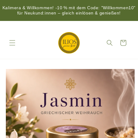
Kalimera & Willkommen! -10 % mit dem Code: "Willkommen10"
für Neukund:innen – gleich einlösen & genießen!
Direkt
zum
Inhalt
Warenkorb
duktinformationen
ingen