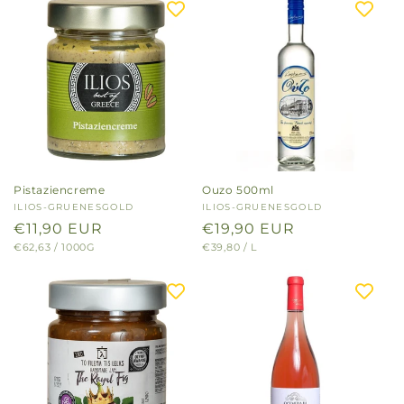
Pistaziencreme
Ouzo 500ml
Anbieter:
ILIOS-GRUENESGOLD
Anbieter:
ILIOS-GRUENESGOLD
Normaler
€11,90 EUR
Normaler
€19,90 EUR
GRUNDPREIS
PRO
GRUNDPREIS
PRO
€62,63
/
1000G
€39,80
/
L
Preis
Preis