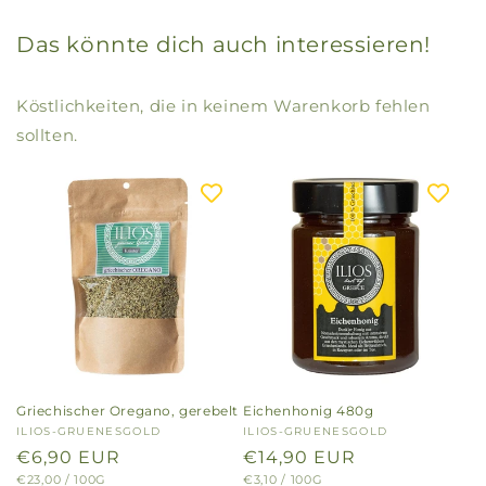
Das könnte dich auch interessieren!
Köstlichkeiten, die in keinem Warenkorb fehlen
sollten.
Griechischer Oregano, gerebelt
Eichenhonig 480g
Anbieter:
ILIOS-GRUENESGOLD
Anbieter:
ILIOS-GRUENESGOLD
Normaler
€6,90 EUR
Normaler
€14,90 EUR
GRUNDPREIS
PRO
GRUNDPREIS
PRO
€23,00
/
100G
€3,10
/
100G
Preis
Preis