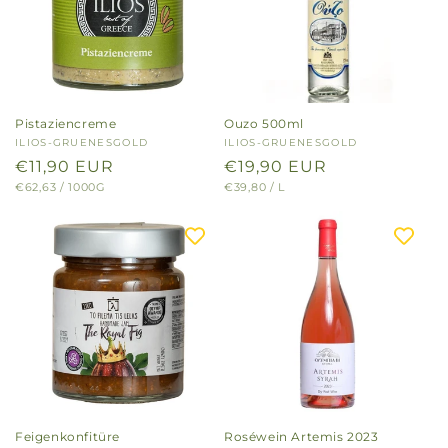
Pistaziencreme
Ouzo 500ml
Anbieter:
ILIOS-GRUENESGOLD
Anbieter:
ILIOS-GRUENESGOLD
Normaler
€11,90 EUR
Normaler
€19,90 EUR
GRUNDPREIS
PRO
GRUNDPREIS
PRO
€62,63
/
1000G
€39,80
/
L
Preis
Preis
Feigenkonfitüre
Roséwein Artemis 2023