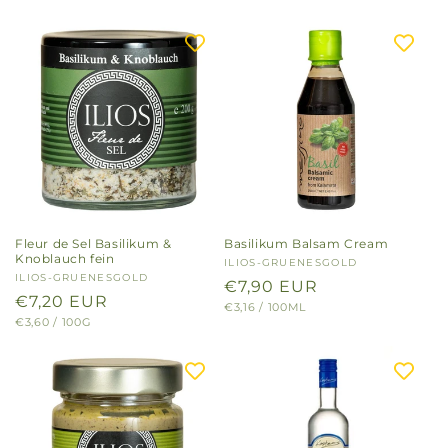
Fleur de Sel Basilikum &
Basilikum Balsam Cream
Knoblauch fein
Anbieter:
ILIOS-GRUENESGOLD
Anbieter:
ILIOS-GRUENESGOLD
Normaler
€7,90 EUR
Normaler
€7,20 EUR
GRUNDPREIS
PRO
€3,16
/
100ML
Preis
GRUNDPREIS
PRO
€3,60
/
100G
Preis