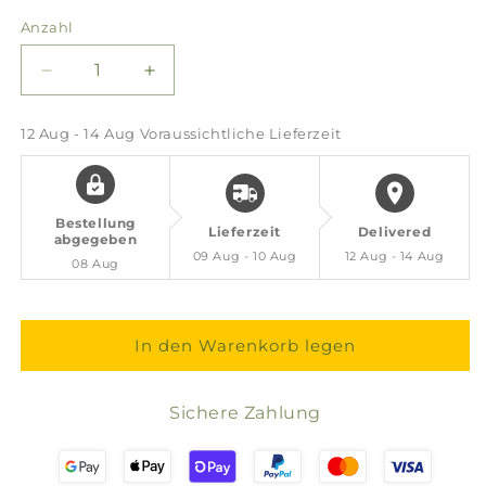
Anzahl
Verringere
Erhöhe
die
die
Menge
Menge
12 Aug - 14 Aug
Voraussichtliche Lieferzeit
für
für
Fleur
Fleur
de
de
Sel
Sel
Bestellung
Lieferzeit
Delivered
Spicy
Spicy
abgegeben
09 Aug - 10 Aug
12 Aug - 14 Aug
Pepper
Pepper
08 Aug
fein
fein
In den Warenkorb legen
Sichere Zahlung