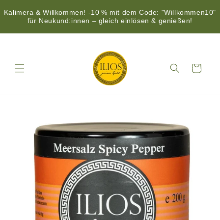
Kalimera & Willkommen! -10 % mit dem Code: "Willkommen10"
für Neukund:innen – gleich einlösen & genießen!
Direkt
zum
Inhalt
Warenkorb
duktinformationen
ingen