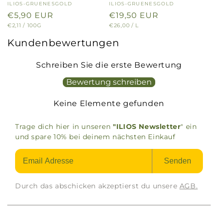
Anbieter:
ILIOS-GRUENESGOLD
Anbieter:
ILIOS-GRUENESGOLD
Normaler
€5,90 EUR
Normaler
€19,50 EUR
GRUNDPREIS
PRO
GRUNDPREIS
PRO
€2,11
/
100G
€26,00
/
L
Preis
Preis
Kundenbewertungen
Schreiben Sie die erste Bewertung
Bewertung schreiben
Keine Elemente gefunden
Trage dich hier in unseren
"ILIOS Newsletter
" ein
und spare 10% bei deinem nächsten Einkauf
Senden
Durch das abschicken akzeptierst du unsere
AGB.