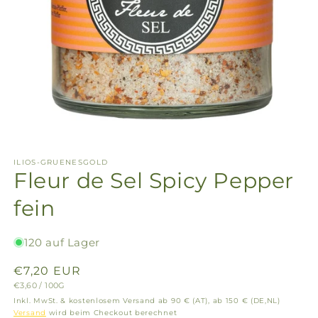
ILIOS-GRUENESGOLD
Fleur de Sel Spicy Pepper
fein
120 auf Lager
Normaler
€7,20 EUR
GRUNDPREIS
PRO
€3,60
/
100G
Preis
Inkl. MwSt. & kostenlosem Versand ab 90 € (AT), ab 150 € (DE,NL)
Versand
wird beim Checkout berechnet